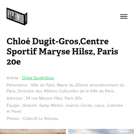
Chloé Dugit-Gros,Centre 
Sportif Maryse Hilsz, Paris 
20e
Artiste :
Chloé Dugit-Gros
Partenaires : Ville de Paris, Mairie du 20ème arrondissement de
Paris, Direction des Affaires Culturelles de la Ville de Paris.
Adresse : 34 rue Maryse Hilsz, Paris 20e
Équipe : Antonin, Samy, Michel, Jeanne, Cécile, Laure, Colombe
et Pavel
Photos : Collectif Le Réseau